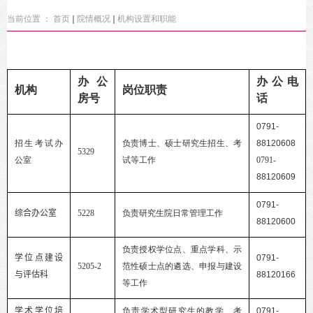
当前位置 ：
首页
院情概况
机构设置和职能
办公
办公电
机构
岗位职责
房号
话
0791-
招生考试办
负责博士、硕士研究生招生、考
88120608
5329
公室
试等工作
0791-
88120609
0791-
综合
办公室
5228
负责研究生院日常管理工作
88120600
负责授权学位点、重点学科、示
学位点建设
0791-
5205-2
范性硕士点的遴选、申报与建设
与评估科
88120166
等工作
学术学位培
负责学术型研究生的教学、考
0791-