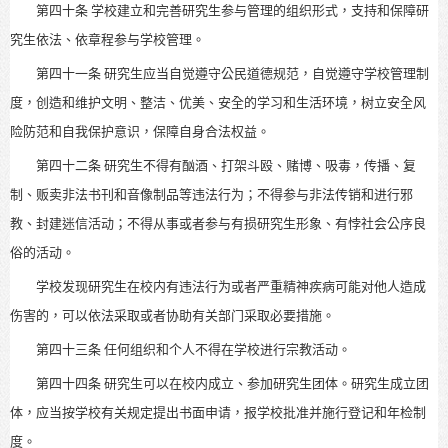
第四十条
学校建立和完善研究生参与管理的组织形式，支持和保障研
究生依法、依章程参与学校管理。
第四十一条
研究生应当自觉遵守公民道德规范，自觉遵守学校管理制
度，创造和维护文明、整洁、优美、安全的学习和生活环境
，树立安全风
险防范和自我保护意识，保障自身合法权益
。
第四十二条
研究生不得有酗酒、打架斗殴、赌博、吸毒，传播、复
制、贩卖非法书刊和音像制品
等违法行为
；不得参与非法传销和进行邪
教、封建迷信活动；不得从事或者参与有损研究生形象、
有悖社会公序良
俗
的活动。
学校发现研究生在校内有违法行为或者严重精神疾病可能对他人造成
伤害的，可以依法采取或者协助有关部门采取必要措施。
第四十三条
任何组织和个人不得在学校进行宗教活动。
第四十四条
研究生可以在校内成立、参加研究生团体。研究生成立团
体，应当按学校有关规定提出书面申请，报学校批准
并施行登记和年检制
度
。