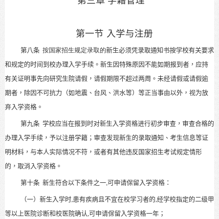
第三章 学籍管理
第一节
入学与注册
第八条
按国家招生规定录取的
新生必须凭录取通知书按学校有关要求
和规定的时间到校办理入学手续。新生因特殊原因不能如期报到者，应持
有关证明事先向研究生院请假，请假期限不超过两周。未经请假或请假逾
期者，除因不可抗力（如地震、台风、洪水等）等正当事由以外，视为放
弃入学资格。
第九条
学校应当在报到时对新生入学资格进行初步审查，审查合格的
办理入学手续，予以注册学籍；审查发现新生的录取通知、考生信息等证
明材料，与本人实际情况不符，或者有其他违反国家招生考试规定情形
的，取消入学资格。
第十条
新生符合以下条件之一,可申请保留入学资格：
（一）新生入学时,患有疾病且不宜在校学习者的,经学校指定的二级甲
等以上医院诊断和校医院确认,可申请保留入学资格一年；